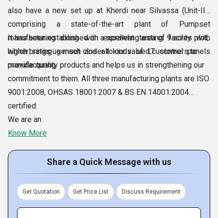
also have a new set up at Kherdi near Silvassa (Unit-III)
comprising a state-of-the-art plant of Pumpset
manufacturing along with excellent testing facility with
It has been established on a sprawling area of 9 acres plot,
higher rating genset and all kinds of LT control panels
which brings us much closer to our valued customers to
manufacturing.
provide quality products and helps us in strengthening our
commitment to them. All three manufacturing plants are ISO
9001:2008, OHSAS 18001:2007 & BS EN 14001:2004
certified.
We are an
Know More
Share a Quick Message with us
Get Quotation
Get Price List
Discuss Requirement