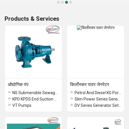
Products & Services
औद्योगिक पंप
किर्लोस्कर पावर जेनरेटर
NS Submersible Sewage Pumps
Petrol And Diesel KG Portable Gensets 2.1 5 kva
KPD KPDS End Suction Process Pumps
Slim Power Series Genset 5-12.5 kva
VT Pumps
DV Series Generator Set 320-1010 KVA